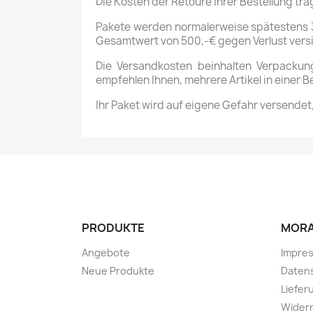
Die Kosten der Retoure Ihrer Bestellung tr
Pakete werden normalerweise spätestens 3
Gesamtwert von 500,-€ gegen Verlust versi
Die Versandkosten beinhalten Verpackun
empfehlen Ihnen, mehrere Artikel in einer
Ihr Paket wird auf eigene Gefahr versende
PRODUKTE
MORA
Angebote
Impre
Neue Produkte
Daten
Liefer
Widerr