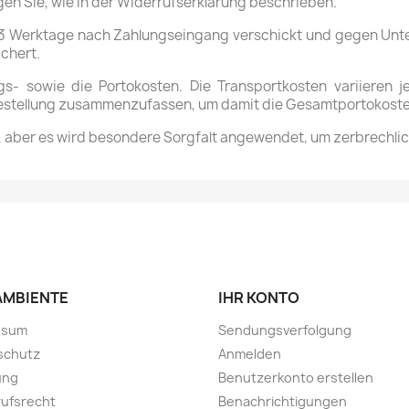
agen Sie, wie in der Widerrufserklärung beschrieben.
 Werktage nach Zahlungseingang verschickt und gegen Untersc
chert.
gs- sowie die Portokosten. Die Transportkosten variieren
 Bestellung zusammenzufassen, um damit die Gesamtportokosten
t, aber es wird besondere Sorgfalt angewendet, um zerbrechl
MBIENTE
IHR KONTO
ssum
Sendungsverfolgung
schutz
Anmelden
ung
Benutzerkonto erstellen
ufsrecht
Benachrichtigungen