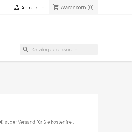
shopping_cart

Warenkorb
(0)
Anmelden
search
st der Versand für Sie kostenfrei.