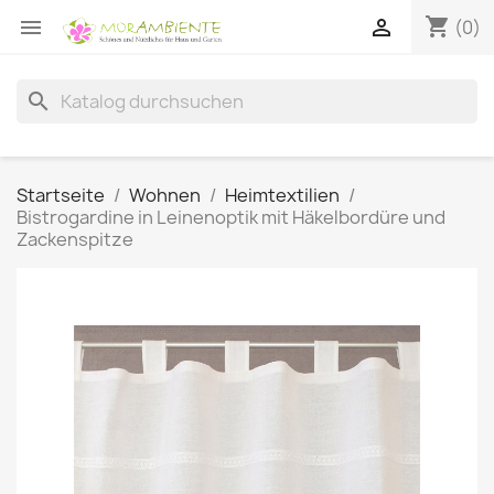
shopping_cart


(0)
search
Startseite
Wohnen
Heimtextilien
Bistrogardine in Leinenoptik mit Häkelbordüre und
Zackenspitze