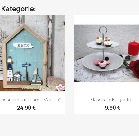
n Kategorie:
Vorschau
Vorschau


lüsselschränkchen "Maritim"
Klassisch-Elegante...
24,90 €
9,90 €