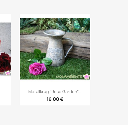
Vorschau

Metallkrug "Rose Garden"...
16,00 €