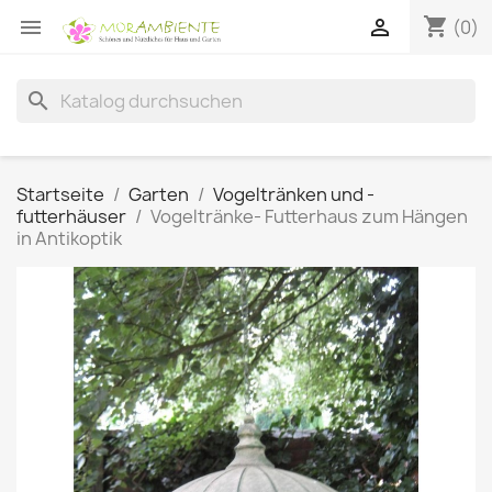
shopping_cart


(0)
search
Startseite
Garten
Vogeltränken und -
futterhäuser
Vogeltränke- Futterhaus zum Hängen
in Antikoptik