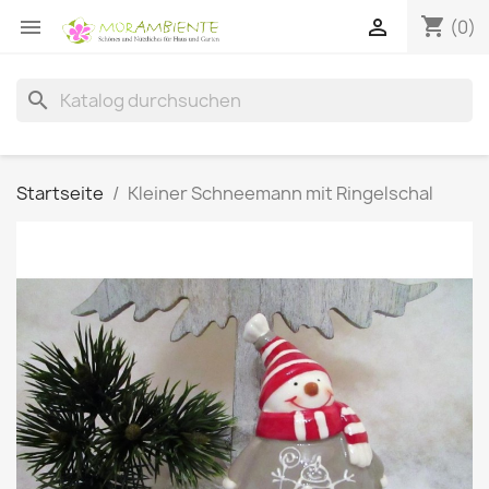
shopping_cart


(0)
search
Startseite
Kleiner Schneemann mit Ringelschal