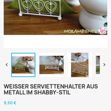


WEISSER SERVIETTENHALTER AUS M
ETALL IM SHABBY-STIL
9,50 €