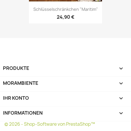
Schlüsselschränkchen "Maritim"
24,90 €
PRODUKTE

MORAMBIENTE

IHR KONTO

INFORMATIONEN
keyboard_arrow_down
© 2026 - Shop-Software von PrestaShop™