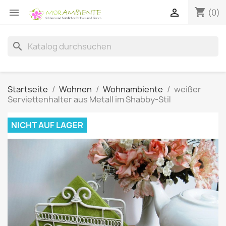
shopping_cart


(0)
search
Startseite
Wohnen
Wohnambiente
weißer
Serviettenhalter aus Metall im Shabby-Stil
NICHT AUF LAGER