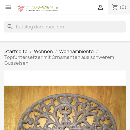
shopping_cart


(0)
search
Startseite
Wohnen
Wohnambiente
Topfuntersetzer mit Ornamenten aus schwerem
Gusseisen