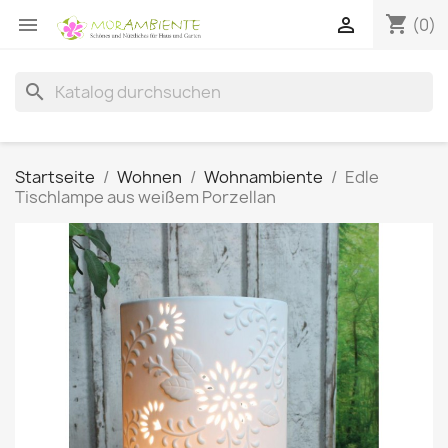
shopping_cart


(0)
search
Startseite
Wohnen
Wohnambiente
Edle
Tischlampe aus weißem Porzellan